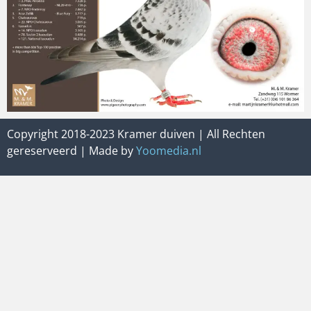
Copyright 2018-2023 Kramer duiven | All Rechten
gereserveerd | Made by
Yoomedia.nl