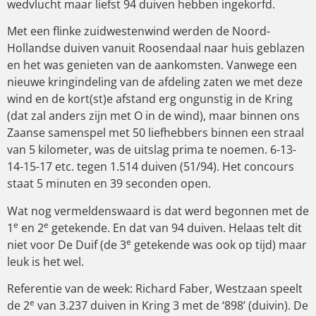
wedvlucht maar liefst 94 duiven hebben ingekorfd.
Met een flinke zuidwestenwind werden de Noord-
Hollandse duiven vanuit Roosendaal naar huis geblazen
en het was genieten van de aankomsten. Vanwege een
nieuwe kringindeling van de afdeling zaten we met deze
wind en de kort(st)e afstand erg ongunstig in de Kring
(dat zal anders zijn met O in de wind), maar binnen ons
Zaanse samenspel met 50 liefhebbers binnen een straal
van 5 kilometer, was de uitslag prima te noemen. 6-13-
14-15-17 etc. tegen 1.514 duiven (51/94). Het concours
staat 5 minuten en 39 seconden open.
Wat nog vermeldenswaard is dat werd begonnen met de
e
e
1
en 2
getekende. En dat van 94 duiven. Helaas telt dit
e
niet voor De Duif (de 3
getekende was ook op tijd) maar
leuk is het wel.
Referentie van de week: Richard Faber, Westzaan speelt
e
de 2
van 3.237 duiven in Kring 3 met de ‘898’ (duivin). De